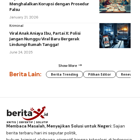
Menghalalkan Korupsi dengan Prosedur
Palsu
January 21, 2026
Kriminal
Viral Anak Aniaya Ibu, Partai X: Polisi
Jangan Nunggu Viral Baru Bergerak
Lindungi Rumah Tangga!
June 24, 2025
Show More
Berita Lain:
Berita Trending
Pilihan Editor
Renewable
Membaca Masalah, Menyajikan Solusi untuk Negeri:
Sajian
berita terbaru hari ini seputar politik,
hukum, kriminal, olahraga, otomotif, hingga teknologi, di Indonesia