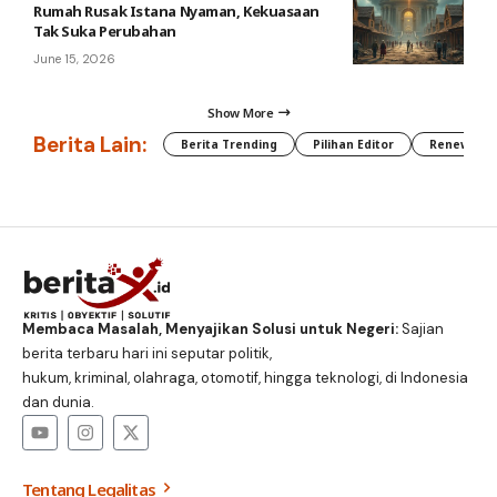
Rumah Rusak Istana Nyaman, Kekuasaan
Tak Suka Perubahan
June 15, 2026
Show More
Berita Lain:
Berita Trending
Pilihan Editor
Renewable
Membaca Masalah, Menyajikan Solusi untuk Negeri:
Sajian
berita terbaru hari ini seputar politik,
hukum, kriminal, olahraga, otomotif, hingga teknologi, di Indonesia
dan dunia.
Tentang Legalitas