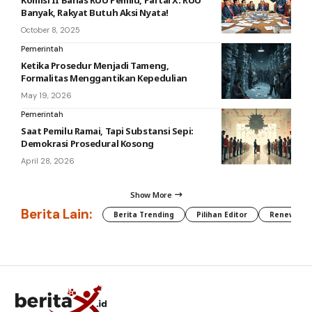
Banyak, Rakyat Butuh Aksi Nyata!
October 8, 2025
Pemerintah
Ketika Prosedur Menjadi Tameng,
Formalitas Menggantikan Kepedulian
May 19, 2026
Pemerintah
Saat Pemilu Ramai, Tapi Substansi Sepi:
Demokrasi Prosedural Kosong
April 28, 2026
Show More
Berita Lain:
Berita Trending
Pilihan Editor
Renewable