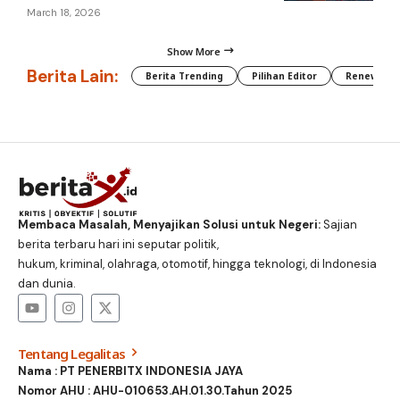
March 18, 2026
Show More
Berita Lain:
Berita Trending
Pilihan Editor
Renewable
Membaca Masalah, Menyajikan Solusi untuk Negeri:
Sajian
berita terbaru hari ini seputar politik,
hukum, kriminal, olahraga, otomotif, hingga teknologi, di Indonesia
dan dunia.
Tentang Legalitas
Nama : PT PENERBITX INDONESIA JAYA
Nomor AHU : AHU-010653.AH.01.30.Tahun 2025