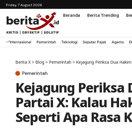
Friday, 7 August 2026
Beranda
Berita Trending
Ber
Internasional
Pemerintah
Teknologi
Seputar Pajak
Agama
E
Berita X
>
Blog
>
Pemerintah
>
Kejagung Periksa Dua Hakim Sua
Pemerintah
Kejagung Periksa
Partai X: Kalau H
Seperti Apa Rasa K