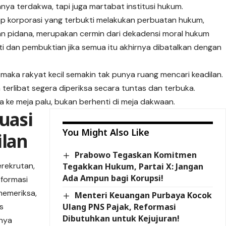
ya terdakwa, tapi juga martabat institusi hukum.
dap korporasi yang terbukti melakukan perbuatan hukum,
n pidana, merupakan cermin dari dekadensi moral hukum
ti dan
pembuktian
jika semua itu akhirnya dibatalkan dengan
, maka rakyat kecil semakin tak punya ruang mencari keadilan.
 terlibat segera diperiksa secara tuntas dan terbuka.
ke meja palu, bukan berhenti di meja dakwaan.
uasi
You Might Also Like
ilan
Prabowo Tegaskan Komitmen
rekrutan,
Tegakkan Hukum, Partai X: Jangan
Ada Ampun bagi Korupsi!
eformasi
memeriksa,
Menteri Keuangan Purbaya Kocok
Ulang PNS Pajak, Reformasi
is
Dibutuhkan untuk Kejujuran!
unya