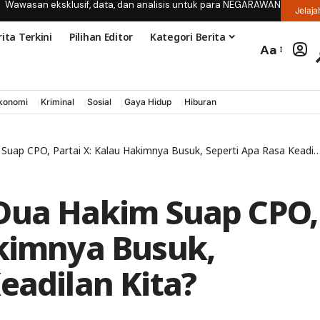
Wawasan eksklusif, data, dan analisis untuk para NEGARAWAN
Jelaja
ita Terkini
Pilihan Editor
Kategori Berita
Aa
konomi
Kriminal
Sosial
Gaya Hidup
Hiburan
p CPO, Partai X: Kalau Hakimnya Busuk, Seperti Apa Rasa Keadilan Kita?
 Dua Hakim Suap CPO,
akimnya Busuk,
eadilan Kita?