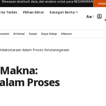
Wawasan eksklusif, data, dan analisis untuk para NEGARAWAN
Jelaja
ita Terkini
Pilihan Editor
Kategori Berita
Aa
konomi
Kriminal
Sosial
Gaya Hidup
Hiburan
tidaksetaraan dalam Proses Ketatanegaraan
 Makna:
alam Proses