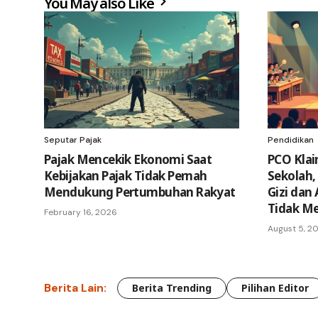
You May also Like
Seputar Pajak
Pendidikan
Pajak Mencekik Ekonomi Saat
PCO Klai
Kebijakan Pajak Tidak Pernah
Sekolah, 
Mendukung Pertumbuhan Rakyat
Gizi dan
Tidak Me
February 16, 2026
August 5, 2
Berita Lain:
Berita Trending
Pilihan Editor