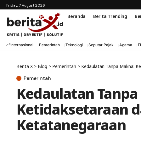
Friday, 7 August 2026
Beranda
Berita Trending
Ber
Internasional
Pemerintah
Teknologi
Seputar Pajak
Agama
E
Berita X
>
Blog
>
Pemerintah
>
Kedaulatan Tanpa Makna: Ke
Pemerintah
Kedaulatan Tanpa
Ketidaksetaraan d
Ketatanegaraan