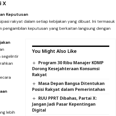
i X
lan Keputusan
pasi rakyat dalam setiap kebijakan yang dibuat. Ini termasuk
lam pengambilan keputusan yang berkaitan langsung dengan
ijakan
kan
You Might Also Like
segelintir
Program 30 Ribu Manajer KDMP
arahkan
Dorong Kesejahteraan Konsumsi
Rakyat
secara
Masa Depan Bangsa Ditentukan
Posisi Rakyat dalam Pemerintahan
raan
RUU PPRT Dibahas, Partai X:
Jangan Jadi Pasar Kepentingan
Digital
ng lebih