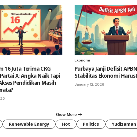
Ekonomi
m 16 Juta Terima CKG
Purbaya Janji Defisit APBN
Partai X: Angka Naik Tapi
Stabilitas Ekonomi Harus 
 Akses Pendidikan Masih
January 12, 2026
rata?
025
Show More
Renewable Energy
Hot
Politics
Yudizaman