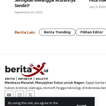
Seringkali Melanggar Aturannya
Peta Hu
Sendiri?
July 11, 2025
September 22, 2025
Berita Lain:
Berita Trending
Pilihan Editor
Membaca Masalah, Menyajikan Solusi untuk Negeri:
Sajian berita t
hukum, kriminal, olahraga, otomotif, hingga teknologi, di Indonesia dan
By using this site, you agree to the
Accept