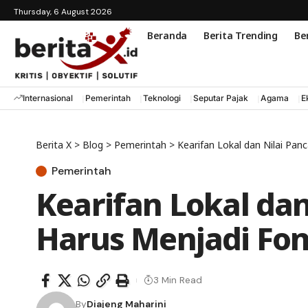
Thursday, 6 August 2026
Beranda
Berita Trending
Ber
Internasional
Pemerintah
Teknologi
Seputar Pajak
Agama
E
Berita X
>
Blog
>
Pemerintah
>
Kearifan Lokal dan Nilai Pa
Pemerintah
Kearifan Lokal dan
Harus Menjadi Fo
3 Min Read
By
Diajeng Maharini