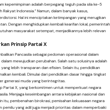
lam kepemimpinan adalah berpegang teguh pada sila ke-5
uruh Rakyat Indonesia.” Namun, dalam banyak kasus,
terdistorsi. Hal ini menciptakan ketimpangan yang merugikan
tan. Dengan menghidupkan kembali kearifan lokal, pemerinta
utuhan masyarakat setempat, menjadikannya lebih relevan
kan Prinsip Partai X
balikan Pancasila sebagai pedoman operasional dalam
a dalam mewujudkan perubahan. Salah satu solusinya adalah
ng lebih transparan dan efisien. Selain itu, pendidikan
nalkan kembali. Dimulai dari pendidikan dasar hingga tingkat
er generasi muda yang berintegritas.
nsip Partai X, yang berkomitmen untuk memperkuat negara
casila. Menjaga keseimbangan antara kebijakan nasional dan
lain itu, pembenahan birokrasi, pemisahan kekuasaan negara
 pemilu yang adil juga menjadi prioritas dalam memperbaiki