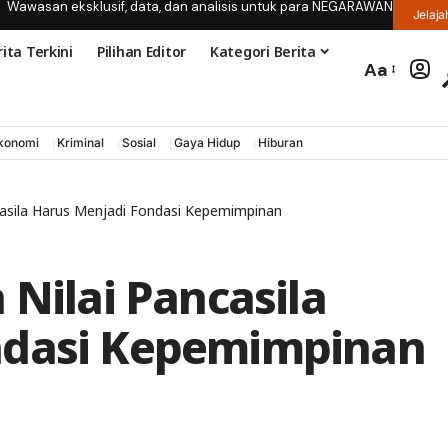
Wawasan eksklusif, data, dan analisis untuk para NEGARAWAN
Jelaja
ita Terkini
Pilihan Editor
Kategori Berita
Aa
konomi
Kriminal
Sosial
Gaya Hidup
Hiburan
ncasila Harus Menjadi Fondasi Kepemimpinan
 Nilai Pancasila
ndasi Kepemimpinan