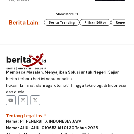
Show More
Berita Lain:
Berita Trending
Pilihan Editor
Renewable
Membaca Masalah, Menyajikan Solusi untuk Negeri:
Sajian
berita terbaru hari ini seputar politik,
hukum, kriminal, olahraga, otomotif, hingga teknologi, di Indonesia
dan dunia.
Tentang Legalitas
Nama : PT PENERBITX INDONESIA JAYA
Nomor AHU : AHU-010653.AH.01.30.Tahun 2025