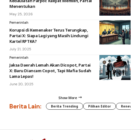
Kedaulatan Parpol: Rakyat Memilih, Partai
Menentukan
May 25, 2026
Pemerintah
Korupsi di Kemenaker Terus Terungkap,
Partai X: Siapa Lagi yang Masih Lindungi
Kartel RPTKA?
July 21, 2025
Pemerintah
Jaksa Daerah Lemah Akan Dicopot, Partai
X: Baru Diancam Copot, Tapi Mafia Sudah
Lama Lepas!
June 20, 2025
Show More
Berita Lain:
Berita Trending
Pilihan Editor
Renewable