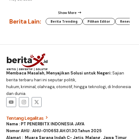
Show More
Berita Lain:
Berita Trending
Pilihan Editor
Renewable
Membaca Masalah, Menyajikan Solusi untuk Negeri:
Sajian
berita terbaru hari ini seputar politik,
hukum, kriminal, olahraga, otomotif, hingga teknologi, di Indonesia
dan dunia.
Tentang Legalitas
Nama : PT PENERBITX INDONESIA JAYA
Nomor AHU : AHU-010653.AH.01.30.Tahun 2025
Alamat : Muara Sarana Indah C- Jetis, Malang , Jawa Timur