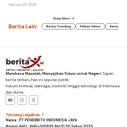
February 25, 2026
Show More
Berita Lain:
Berita Trending
Pilihan Editor
Renewable
Membaca Masalah, Menyajikan Solusi untuk Negeri:
Sajian
berita terbaru hari ini seputar politik,
hukum, kriminal, olahraga, otomotif, hingga teknologi, di Indonesia
dan dunia.
Tentang Legalitas
Nama : PT PENERBITX INDONESIA JAYA
Nomor AHU : AHU-010653.AH.01.30.Tahun 2025