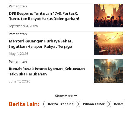
Pemerintah
DPR Respons Tuntutan 17+8, Partai X:
Tuntutan Rakyat Harus Didengarkan!
September 4, 2025
Pemerintah
Menteri Keuangan Purbaya Sehat,
Ingatkan Harapan Rakyat Terjaga
May 4, 2026
Pemerintah
Rumah Rusak Istana Nyaman, Kekuasaan
Tak Suka Perubahan
June 15, 2026
Show More
Berita Lain:
Berita Trending
Pilihan Editor
Renewable