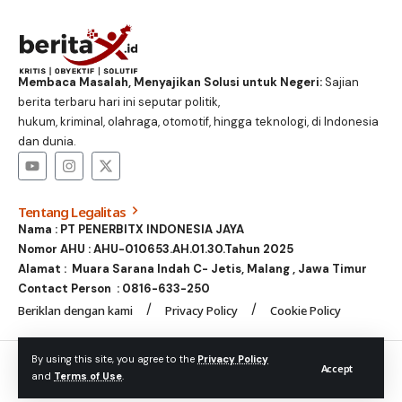
Membaca Masalah, Menyajikan Solusi untuk Negeri:
Sajian
berita terbaru hari ini seputar politik,
hukum, kriminal, olahraga, otomotif, hingga teknologi, di Indonesia
dan dunia.
Tentang Legalitas
Nama : PT PENERBITX INDONESIA JAYA
Nomor AHU : AHU-010653.AH.01.30.Tahun 2025
Alamat : Muara Sarana Indah C- Jetis, Malang , Jawa Timur
Contact Person :
0816-633-250
Beriklan dengan kami
Privacy Policy
Cookie Policy
© Foxiz News Network. Ruby Design Company. All Rights
By using this site, you agree to the
Privacy Policy
Accept
and
Terms of Use
.
Reserved.