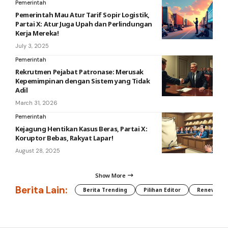
Pemerintah
Pemerintah Mau Atur Tarif Sopir Logistik,
Partai X: Atur Juga Upah dan Perlindungan
Kerja Mereka!
July 3, 2025
Pemerintah
Rekrutmen Pejabat Patronase: Merusak
Kepemimpinan dengan Sistem yang Tidak
Adil
March 31, 2026
Pemerintah
Kejagung Hentikan Kasus Beras, Partai X:
Koruptor Bebas, Rakyat Lapar!
August 28, 2025
Show More
Berita Lain:
Berita Trending
Pilihan Editor
Renewable