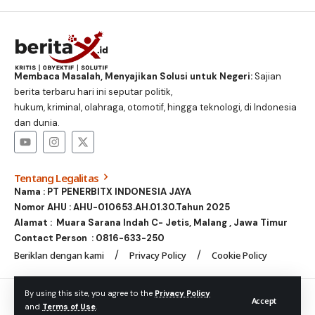
Membaca Masalah, Menyajikan Solusi untuk Negeri:
Sajian
berita terbaru hari ini seputar politik,
hukum, kriminal, olahraga, otomotif, hingga teknologi, di Indonesia
dan dunia.
Tentang Legalitas
Nama : PT PENERBITX INDONESIA JAYA
Nomor AHU : AHU-010653.AH.01.30.Tahun 2025
Alamat : Muara Sarana Indah C- Jetis, Malang , Jawa Timur
Contact Person :
0816-633-250
Beriklan dengan kami
Privacy Policy
Cookie Policy
© Foxiz News Network. Ruby Design Company. All Rights
By using this site, you agree to the
Privacy Policy
Accept
and
Terms of Use
.
Reserved.