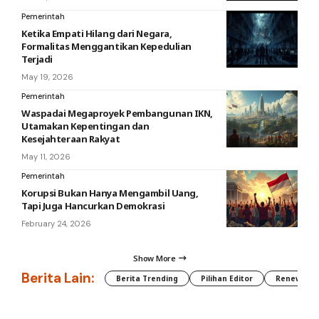
Pemerintah
Ketika Empati Hilang dari Negara,
Formalitas Menggantikan Kepedulian
Terjadi
May 19, 2026
Pemerintah
Waspadai Megaproyek Pembangunan IKN,
Utamakan Kepentingan dan
Kesejahteraan Rakyat
May 11, 2026
Pemerintah
Korupsi Bukan Hanya Mengambil Uang,
Tapi Juga Hancurkan Demokrasi
February 24, 2026
Show More
Berita Lain:
Berita Trending
Pilihan Editor
Renewable