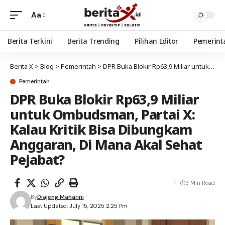
Aa
Berita Terkini
Berita Trending
Pilihan Editor
Pemerint
Berita X
>
Blog
>
Pemerintah
>
DPR Buka Blokir Rp63,9 Miliar untuk Ombudsman, Partai X: Kalau Kritik Bisa Dibungkam Anggaran, Di Mana Akal Sehat Pejabat?
Pemerintah
DPR Buka Blokir Rp63,9 Miliar
untuk Ombudsman, Partai X:
Kalau Kritik Bisa Dibungkam
Anggaran, Di Mana Akal Sehat
Pejabat?
3 Min Read
By
Diajeng Maharini
Last Updated: July 15, 2025 2:25 Pm