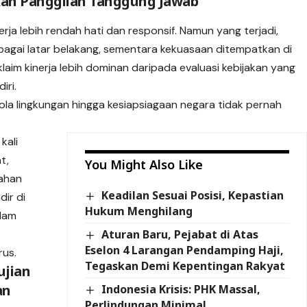
an Panggilan Tanggung Jawab
a lebih rendah hati dan responsif. Namun yang terjadi,
ebagai latar belakang, sementara kekuasaan ditempatkan di
laim kinerja lebih dominan daripada evaluasi kebijakan yang
iri.
lola lingkungan hingga kesiapsiagaan negara tidak pernah
kali
t,
You Might Also Like
tahan
Keadilan Sesuai Posisi, Kepastian
ir di
Hukum Menghilang
alam
Aturan Baru, Pejabat di Atas
Eselon 4 Larangan Pendamping Haji,
rus.
Tegaskan Demi Kepentingan Rakyat
ujian
an
Indonesia Krisis: PHK Massal,
Perlindungan Minimal