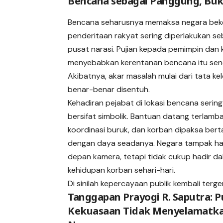
Bencana sebagai Panggung, Buk
Bencana seharusnya memaksa negara bekerj
penderitaan rakyat sering diperlakukan s
pusat narasi. Pujian kepada pemimpin dan k
menyebabkan kerentanan bencana itu send
Akibatnya, akar masalah mulai dari tata ke
benar-benar disentuh.
Kehadiran pejabat di lokasi bencana sering 
bersifat simbolik. Bantuan datang terlamba
koordinasi buruk, dan korban dipaksa ber
dengan daya seadanya. Negara tampak had
depan kamera, tetapi tidak cukup hadir d
kehidupan korban sehari-hari.
Di sinilah kepercayaan publik kembali terge
Tanggapan Prayogi R. Saputra: P
Kekuasaan Tidak Menyelamatk