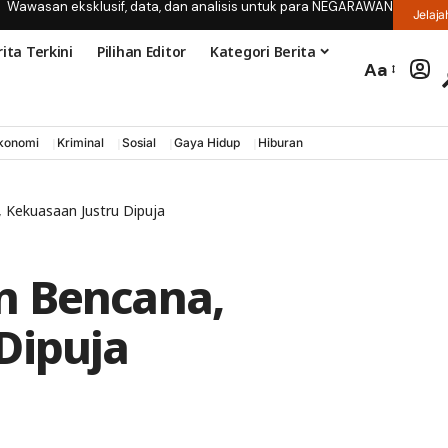
Wawasan eksklusif, data, dan analisis untuk para NEGARAWAN
Jelaja
ita Terkini
Pilihan Editor
Kategori Berita
Aa
konomi
Kriminal
Sosial
Gaya Hidup
Hiburan
 Kekuasaan Justru Dipuja
n Bencana,
Dipuja