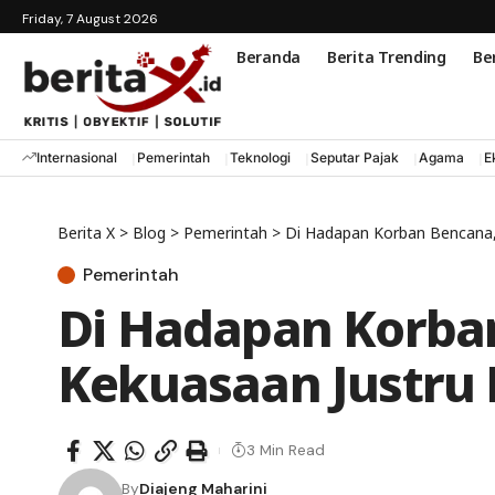
Friday, 7 August 2026
Beranda
Berita Trending
Ber
Internasional
Pemerintah
Teknologi
Seputar Pajak
Agama
E
Berita X
>
Blog
>
Pemerintah
>
Di Hadapan Korban Bencana,
Pemerintah
Di Hadapan Korba
Kekuasaan Justru 
3 Min Read
By
Diajeng Maharini