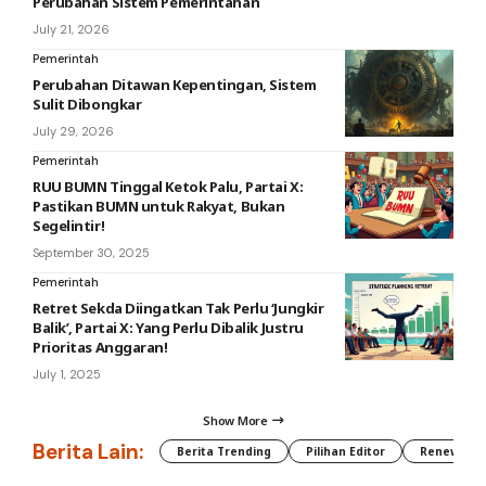
Perubahan Sistem Pemerintahan
July 21, 2026
Pemerintah
Perubahan Ditawan Kepentingan, Sistem
Sulit Dibongkar
July 29, 2026
Pemerintah
RUU BUMN Tinggal Ketok Palu, Partai X:
Pastikan BUMN untuk Rakyat, Bukan
Segelintir!
September 30, 2025
Pemerintah
Retret Sekda Diingatkan Tak Perlu ‘Jungkir
Balik’, Partai X: Yang Perlu Dibalik Justru
Prioritas Anggaran!
July 1, 2025
Show More
Berita Lain:
Berita Trending
Pilihan Editor
Renewable