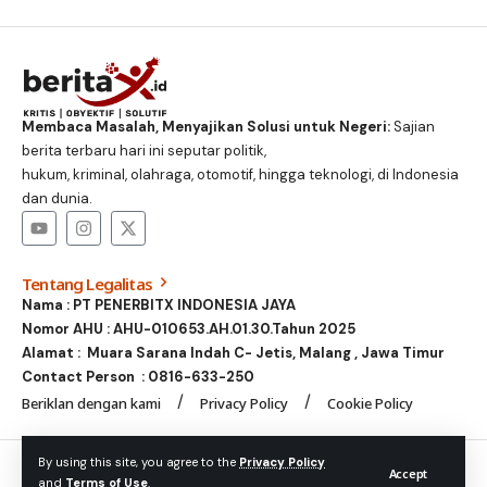
Membaca Masalah, Menyajikan Solusi untuk Negeri:
Sajian
berita terbaru hari ini seputar politik,
hukum, kriminal, olahraga, otomotif, hingga teknologi, di Indonesia
dan dunia.
Tentang Legalitas
Nama : PT PENERBITX INDONESIA JAYA
Nomor AHU : AHU-010653.AH.01.30.Tahun 2025
Alamat : Muara Sarana Indah C- Jetis, Malang , Jawa Timur
Contact Person :
0816-633-250
Beriklan dengan kami
Privacy Policy
Cookie Policy
© Foxiz News Network. Ruby Design Company. All Rights
By using this site, you agree to the
Privacy Policy
Accept
and
Terms of Use
.
Reserved.