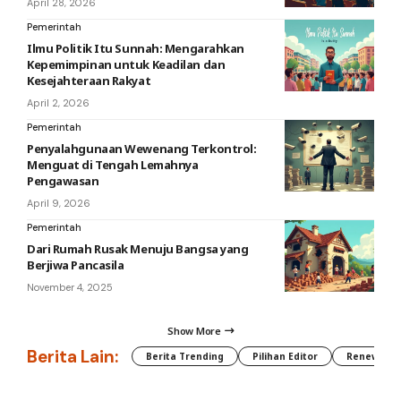
April 28, 2026
Pemerintah
Ilmu Politik Itu Sunnah: Mengarahkan
Kepemimpinan untuk Keadilan dan
Kesejahteraan Rakyat
April 2, 2026
Pemerintah
Penyalahgunaan Wewenang Terkontrol:
Menguat di Tengah Lemahnya
Pengawasan
April 9, 2026
Pemerintah
Dari Rumah Rusak Menuju Bangsa yang
Berjiwa Pancasila
November 4, 2025
Show More
Berita Lain:
Berita Trending
Pilihan Editor
Renewable