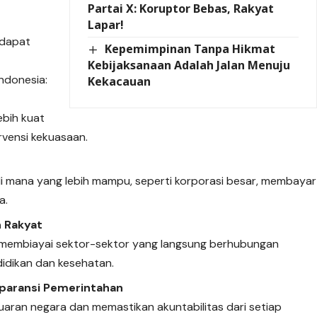
Partai X: Koruptor Bebas, Rakyat
Lapar!
 dapat
Kepemimpinan Tanpa Hikmat
n
Kebijaksanaan Adalah Jalan Menuju
ndonesia:
Kekacauan
bih kuat
rvensi kekuasaan.
di mana yang lebih mampu, seperti korporasi besar, membayar
a.
 Rakyat
membiayai sektor-sektor yang langsung berhubungan
didikan dan kesehatan.
sparansi Pemerintahan
uaran negara dan memastikan akuntabilitas dari setiap