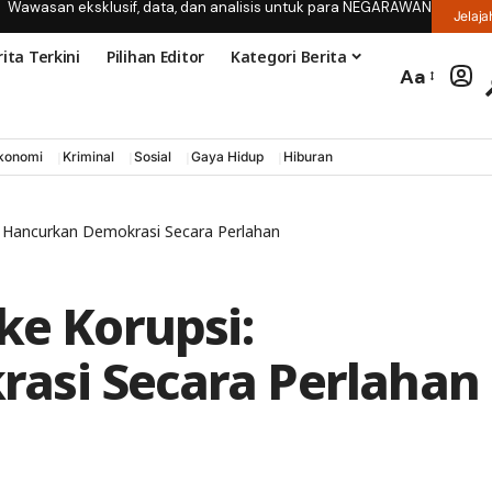
Wawasan eksklusif, data, dan analisis untuk para NEGARAWAN
Jelaja
ita Terkini
Pilihan Editor
Kategori Berita
Aa
konomi
Kriminal
Sosial
Gaya Hidup
Hiburan
i: Hancurkan Demokrasi Secara Perlahan
ke Korupsi:
asi Secara Perlahan