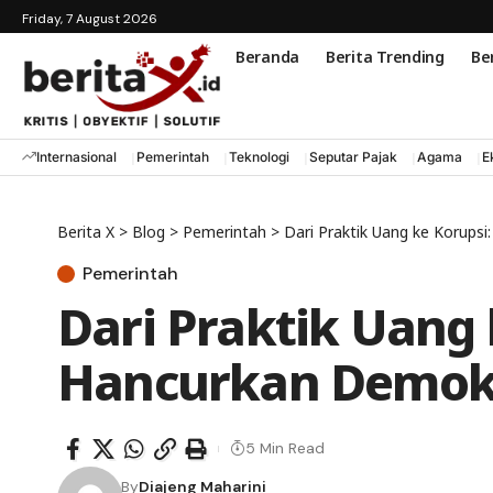
Friday, 7 August 2026
Beranda
Berita Trending
Ber
Internasional
Pemerintah
Teknologi
Seputar Pajak
Agama
E
Berita X
>
Blog
>
Pemerintah
>
Dari Praktik Uang ke Korups
Pemerintah
Dari Praktik Uang 
Hancurkan Demokr
5 Min Read
By
Diajeng Maharini