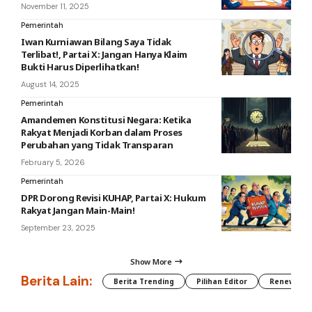
November 11, 2025
Pemerintah
Iwan Kurniawan Bilang Saya Tidak
Terlibat!, Partai X: Jangan Hanya Klaim
Bukti Harus Diperlihatkan!
August 14, 2025
Pemerintah
Amandemen Konstitusi Negara: Ketika
Rakyat Menjadi Korban dalam Proses
Perubahan yang Tidak Transparan
February 5, 2026
Pemerintah
DPR Dorong Revisi KUHAP, Partai X: Hukum
Rakyat Jangan Main-Main!
September 23, 2025
Show More
Berita Lain:
Berita Trending
Pilihan Editor
Renewable