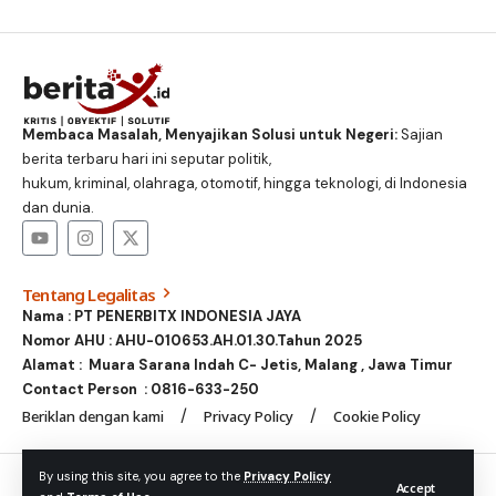
Membaca Masalah, Menyajikan Solusi untuk Negeri:
Sajian
berita terbaru hari ini seputar politik,
hukum, kriminal, olahraga, otomotif, hingga teknologi, di Indonesia
dan dunia.
Tentang Legalitas
Nama : PT PENERBITX INDONESIA JAYA
Nomor AHU : AHU-010653.AH.01.30.Tahun 2025
Alamat : Muara Sarana Indah C- Jetis, Malang , Jawa Timur
Contact Person :
0816-633-250
Beriklan dengan kami
Privacy Policy
Cookie Policy
© Foxiz News Network. Ruby Design Company. All Rights
By using this site, you agree to the
Privacy Policy
Accept