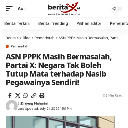
Aa
Berita Terkini
Berita Trending
Pilihan Editor
Pemerint
Berita X
>
Blog
>
Pemerintah
>
ASN PPPK Masih Bermasalah, Partai X: Negara Tak Boleh Tutup Mata terhadap Nasib Pegawainya Sendiri!
Pemerintah
ASN PPPK Masih Bermasalah,
Partai X: Negara Tak Boleh
Tutup Mata terhadap Nasib
Pegawainya Sendiri!
3 Min Read
By
Diajeng Maharini
Last Updated: July 21, 2025 1:58 Pm