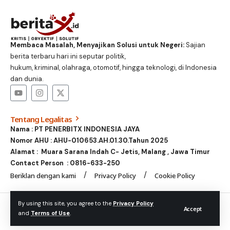
Membaca Masalah, Menyajikan Solusi untuk Negeri:
Sajian
berita terbaru hari ini seputar politik,
hukum, kriminal, olahraga, otomotif, hingga teknologi, di Indonesia
dan dunia.
Tentang Legalitas
Nama : PT PENERBITX INDONESIA JAYA
Nomor AHU : AHU-010653.AH.01.30.Tahun 2025
Alamat : Muara Sarana Indah C- Jetis, Malang , Jawa Timur
Contact Person :
0816-633-250
Beriklan dengan kami
Privacy Policy
Cookie Policy
© Foxiz News Network. Ruby Design Company. All Rights
By using this site, you agree to the
Privacy Policy
Accept
and
Terms of Use
.
Reserved.