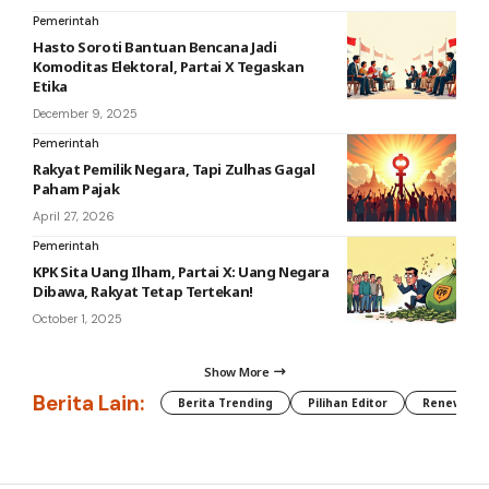
Pemerintah
Hasto Soroti Bantuan Bencana Jadi
Komoditas Elektoral, Partai X Tegaskan
Etika
December 9, 2025
Pemerintah
Rakyat Pemilik Negara, Tapi Zulhas Gagal
Paham Pajak
April 27, 2026
Pemerintah
KPK Sita Uang Ilham, Partai X: Uang Negara
Dibawa, Rakyat Tetap Tertekan!
October 1, 2025
Show More
Berita Lain:
Berita Trending
Pilihan Editor
Renewable