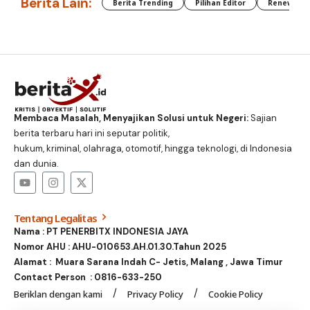
Berita Lain:
Berita Trending
Pilihan Editor
Renewable
Membaca Masalah, Menyajikan Solusi untuk Negeri:
Sajian
berita terbaru hari ini seputar politik,
hukum, kriminal, olahraga, otomotif, hingga teknologi, di Indonesia
dan dunia.
Tentang Legalitas
Nama : PT PENERBITX INDONESIA JAYA
Nomor AHU : AHU-010653.AH.01.30.Tahun 2025
Alamat : Muara Sarana Indah C- Jetis, Malang , Jawa Timur
Contact Person :
0816-633-250
Beriklan dengan kami
Privacy Policy
Cookie Policy