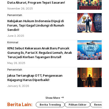
Data Akurat, Program Tepat Sasaran!
November 26, 2025
Pemerintah
Kebijakan Hukum Indonesia Dipuji di
Forum, Tapi Gagal Lindungi di Rumah
Sendiri!
June 3, 2025
Kriminal
KPAI Sebut Kekerasan Anak Baru Puncak
Gunung Es, Partai X: Regulasi Lemah, Anak
Terus Jadi Korban Tayangan Brutal!
May 28, 2025
Pemerintah
Jaksa Tertangkap OTT, Pengawasan
Kejagung Harus Diperbaiki!
January 6, 2026
Show More
Berita Lain:
Berita Trending
Pilihan Editor
Renewable