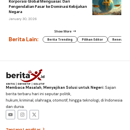
Korporasi Global Menguasai: Dari
Pengendalian Pasar ke Dominasi Kebijakan
Negara
January 30, 2026
Show More
Berita Lain:
Berita Trending
Pilihan Editor
Renewable
Membaca Masalah, Menyajikan Solusi untuk Negeri:
Sajian
berita terbaru hari ini seputar politik,
hukum, kriminal, olahraga, otomotif, hingga teknologi, di Indonesia
dan dunia.
Tentang Legalitas