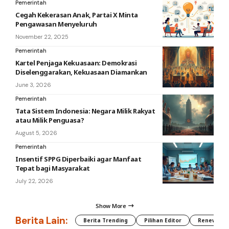
Pemerintah
Cegah Kekerasan Anak, Partai X Minta
Pengawasan Menyeluruh
November 22, 2025
Pemerintah
Kartel Penjaga Kekuasaan: Demokrasi
Diselenggarakan, Kekuasaan Diamankan
June 3, 2026
Pemerintah
Tata Sistem Indonesia: Negara Milik Rakyat
atau Milik Penguasa?
August 5, 2026
Pemerintah
Insentif SPPG Diperbaiki agar Manfaat
Tepat bagi Masyarakat
July 22, 2026
Show More
Berita Lain:
Berita Trending
Pilihan Editor
Renewable