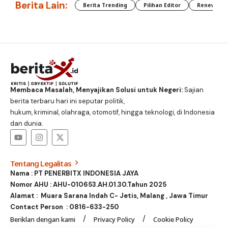
Berita Lain:
Berita Trending
Pilihan Editor
Renewable
Membaca Masalah, Menyajikan Solusi untuk Negeri:
Sajian
berita terbaru hari ini seputar politik,
hukum, kriminal, olahraga, otomotif, hingga teknologi, di Indonesia
dan dunia.
Tentang Legalitas
Nama : PT PENERBITX INDONESIA JAYA
Nomor AHU : AHU-010653.AH.01.30.Tahun 2025
Alamat : Muara Sarana Indah C- Jetis, Malang , Jawa Timur
Contact Person :
0816-633-250
Beriklan dengan kami
Privacy Policy
Cookie Policy