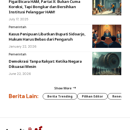
Pigai Bicara HAM, Partai X: Bukan Cuma
Koreksi, Tapi Bongkar dan Bersihkan
Institusi Pelanggar HAM!
July 17, 2025
Pemerintah
Kasus Penipuan Libatkan Bupati Sidoarjo,
Hukum Harus Bebas dari Pengaruh
January 22, 2026
Pemerintah
Demokrasi Tanpa Rakyat: Ketika Negara
Dikuasai Mesin
June 22, 2026
Show More
Berita Lain:
Berita Trending
Pilihan Editor
Renewable