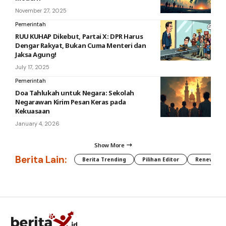
November 27, 2025
Pemerintah
RUU KUHAP Dikebut, Partai X: DPR Harus
Dengar Rakyat, Bukan Cuma Menteri dan
Jaksa Agung!
July 17, 2025
Pemerintah
Doa Tahlukah untuk Negara: Sekolah
Negarawan Kirim Pesan Keras pada
Kekuasaan
January 4, 2026
Show More
Berita Lain:
Berita Trending
Pilihan Editor
Renewable