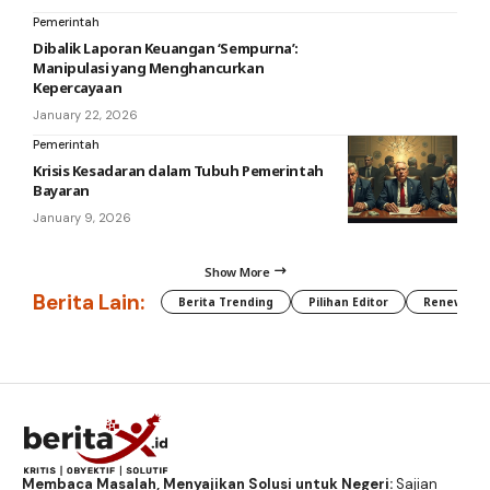
Pemerintah
Dibalik Laporan Keuangan ‘Sempurna’:
Manipulasi yang Menghancurkan
Kepercayaan
January 22, 2026
Pemerintah
Krisis Kesadaran dalam Tubuh Pemerintah
Bayaran
January 9, 2026
Show More
Berita Lain:
Berita Trending
Pilihan Editor
Renewable
Membaca Masalah, Menyajikan Solusi untuk Negeri:
Sajian