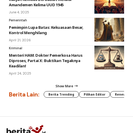
Amandemen Kelima UUD 1945
June 4, 2025
Pemerintah
Pemimpin Lupa Batas: Kekuasaan Besar,
Kontrol Menghilang
April 21, 2026
Kriminal
Menteri HAM: Dokter Pemerkosa Harus
Diproses, Partai X: Buktikan Tegaknya
Keadilan!
April 24, 2025
Show More
Berita Lain:
Berita Trending
Pilihan Editor
Renewable