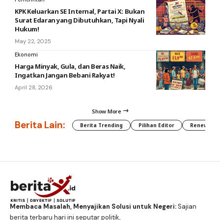
KPK Keluarkan SE Internal, Partai X: Bukan
Surat Edaran yang Dibutuhkan, Tapi Nyali
Hukum!
May 22, 2025
Ekonomi
Harga Minyak, Gula, dan Beras Naik,
Ingatkan Jangan Bebani Rakyat!
April 28, 2026
Show More
Berita Lain:
Berita Trending
Pilihan Editor
Renewable
Membaca Masalah, Menyajikan Solusi untuk Negeri:
Sajian
berita terbaru hari ini seputar politik,