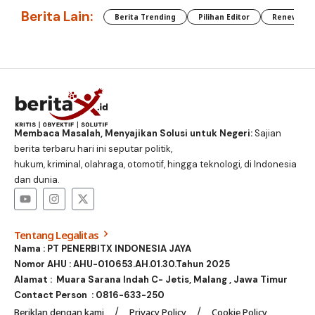
Berita Lain:
Berita Trending
Pilihan Editor
Renewable
Membaca Masalah, Menyajikan Solusi untuk Negeri:
Sajian
berita terbaru hari ini seputar politik,
hukum, kriminal, olahraga, otomotif, hingga teknologi, di Indonesia
dan dunia.
Tentang Legalitas
Nama : PT PENERBITX INDONESIA JAYA
Nomor AHU : AHU-010653.AH.01.30.Tahun 2025
Alamat : Muara Sarana Indah C- Jetis, Malang , Jawa Timur
Contact Person :
0816-633-250
Beriklan dengan kami
Privacy Policy
Cookie Policy