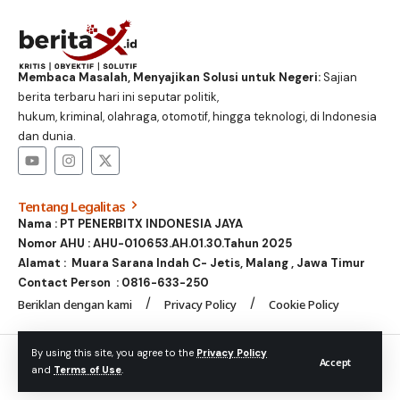
Membaca Masalah, Menyajikan Solusi untuk Negeri:
Sajian
berita terbaru hari ini seputar politik,
hukum, kriminal, olahraga, otomotif, hingga teknologi, di Indonesia
dan dunia.
Tentang Legalitas
Nama : PT PENERBITX INDONESIA JAYA
Nomor AHU : AHU-010653.AH.01.30.Tahun 2025
Alamat : Muara Sarana Indah C- Jetis, Malang , Jawa Timur
Contact Person :
0816-633-250
Beriklan dengan kami
Privacy Policy
Cookie Policy
© Foxiz News Network. Ruby Design Company. All Rights
By using this site, you agree to the
Privacy Policy
Accept
and
Terms of Use
.
Reserved.