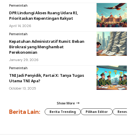
Pemerintah
DPR Lindungi Akses Ruang Udara RI,
Prioritaskan Kepentingan Rakyat
April 14, 2026
Pemerintah
Kepatuhan Administratif Rumit: Beban
Birokrasi yang Menghambat
Perekonomian
January 29, 2026
Pemerintah
TNI Jadi Penyidik, Partai X: Tanya Tugas
Utama TNI Apa?
October 13, 2025
Show More
Berita Lain:
Berita Trending
Pilihan Editor
Renewable