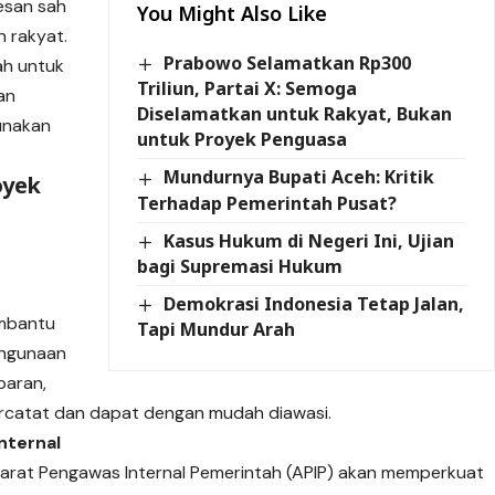
esan sah
You Might Also Like
 rakyat.
Prabowo Selamatkan Rp300
ah untuk
Triliun, Partai X: Semoga
an
Diselamatkan untuk Rakyat, Bukan
unakan
untuk Proyek Penguasa
Mundurnya Bupati Aceh: Kritik
oyek
Terhadap Pemerintah Pusat?
Kasus Hukum di Negeri Ini, Ujian
bagi Supremasi Hukum
Demokrasi Indonesia Tetap Jalan,
embantu
Tapi Mundur Arah
ahgunaan
paran,
rcatat dan dapat dengan mudah diawasi.
nternal
parat Pengawas Internal Pemerintah (APIP) akan memperkuat