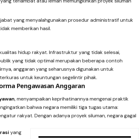
ang terlambat atau lemah memungkinkan proyek siluman
jabat yang menyalahgunakan prosedur administratif untuk
idak memberikan hasil.
litas hidup rakyat. Infrastruktur yang tidak selesai,
publik yang tidak optimal merupakan beberapa contoh
khirnya, anggaran yang seharusnya digunakan untuk
terkuras untuk keuntungan segelintir pihak.
eforma Pengawasan Anggaran
iyawan
, menyampaikan keprihatinannya mengenai praktik
mengingatkan bahwa negara memiliki tiga tugas utama:
engatur rakyat. Dengan adanya proyek siluman, negara gagal
rasi
yang