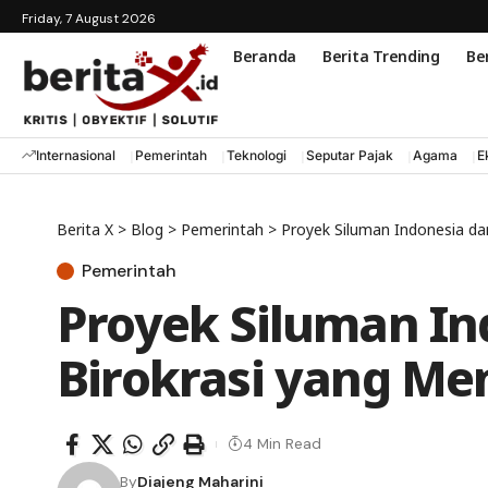
Friday, 7 August 2026
Beranda
Berita Trending
Ber
Internasional
Pemerintah
Teknologi
Seputar Pajak
Agama
E
Berita X
>
Blog
>
Pemerintah
>
Proyek Siluman Indonesia da
Pemerintah
Proyek Siluman In
Birokrasi yang Me
4 Min Read
By
Diajeng Maharini