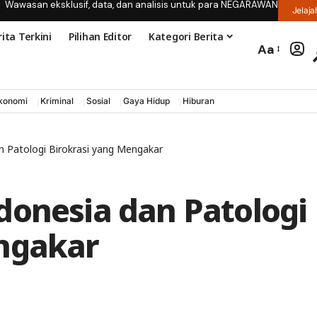
Wawasan eksklusif, data, dan analisis untuk para NEGARAWAN
Jelaja
ita Terkini
Pilihan Editor
Kategori Berita
Aa
konomi
Kriminal
Sosial
Gaya Hidup
Hiburan
n Patologi Birokrasi yang Mengakar
donesia dan Patologi
ngakar