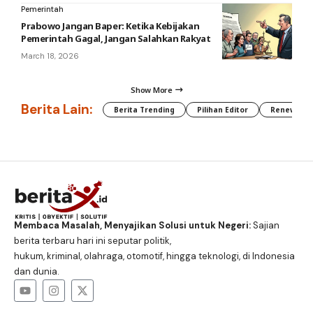
Pemerintah
Prabowo Jangan Baper: Ketika Kebijakan
Pemerintah Gagal, Jangan Salahkan Rakyat
March 18, 2026
Show More
Berita Lain:
Berita Trending
Pilihan Editor
Renewable
Membaca Masalah, Menyajikan Solusi untuk Negeri:
Sajian
berita terbaru hari ini seputar politik,
hukum, kriminal, olahraga, otomotif, hingga teknologi, di Indonesia
dan dunia.