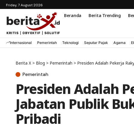
Friday, 7 August 2026
Beranda
Berita Trending
Ber
Internasional
Pemerintah
Teknologi
Seputar Pajak
Agama
E
Berita X
>
Blog
>
Pemerintah
>
Presiden Adalah Pekerja Raky
Pemerintah
Presiden Adalah P
Jabatan Publik Bu
Pribadi