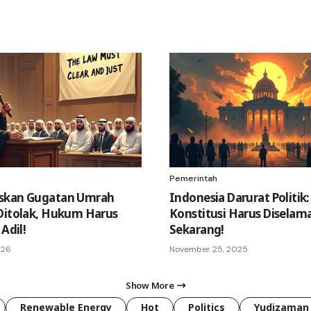
Pemerintah
skan Gugatan Umrah
Indonesia Darurat Politik:
Ditolak, Hukum Harus
Konstitusi Harus Diselam
 Adil!
Sekarang!
026
November 25, 2025
Show More
Renewable Energy
Hot
Politics
Yudizaman