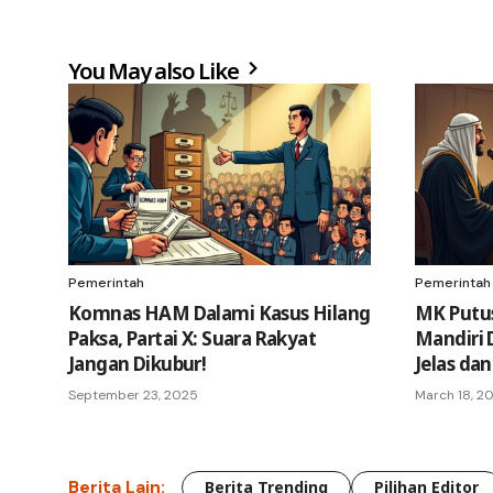
You May also Like
Pemerintah
Pemerintah
Komnas HAM Dalami Kasus Hilang
MK Putu
Paksa, Partai X: Suara Rakyat
Mandiri 
Jangan Dikubur!
Jelas dan
September 23, 2025
March 18, 2
Berita Lain:
Berita Trending
Pilihan Editor