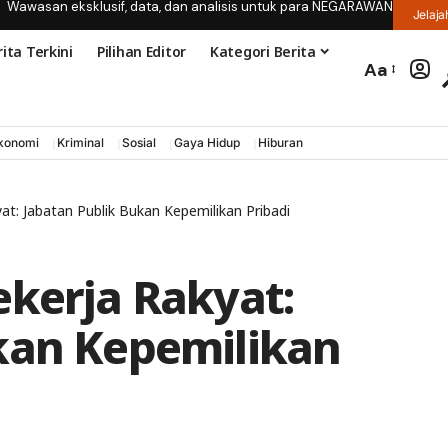
Wawasan eksklusif, data, dan analisis untuk para NEGARAWAN
Jelaja
ita Terkini
Pilihan Editor
Kategori Berita
Aa
konomi
Kriminal
Sosial
Gaya Hidup
Hiburan
at: Jabatan Publik Bukan Kepemilikan Pribadi
ekerja Rakyat:
kan Kepemilikan