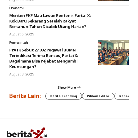
Ekonomi
Menteri PKP Mau Lawan Rentenir, Partai X:
Kok Baru Sekarang Setelah Rakyat
Bertahun-Tahun Dicabik Utang Harian?
August 5, 2025
Pemerintah
PPATK Sebut 27.932 Pegawai BUMN
Terindikasi Terima Bansos, Partai X:
Bagaimana Bisa Pejabat Mengambil
Keuntungan?
August 8, 2025
Show More
Berita Lain:
Berita Trending
Pilihan Editor
Renewable