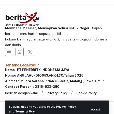
Membaca Masalah, Menyajikan Solusi untuk Negeri:
Sajian
berita terbaru hari ini seputar politik,
hukum, kriminal, olahraga, otomotif, hingga teknologi, di Indonesia
dan dunia.
Tentang Legalitas
Nama : PT PENERBITX INDONESIA JAYA
Nomor AHU : AHU-010653.AH.01.30.Tahun 2025
Alamat : Muara Sarana Indah C- Jetis, Malang , Jawa Timur
Contact Person :
0816-633-250
Beriklan dengan kami
Privacy Policy
Cookie Policy
© Foxiz News Network. Ruby Design Company. All Rights
By using this site, you agree to the
Privacy Policy
Accept
and
Terms of Use
.
Reserved.