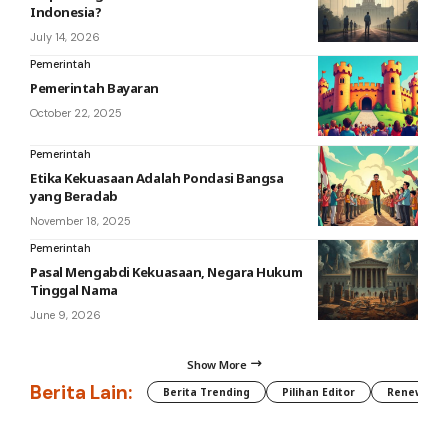
Indonesia?
July 14, 2026
Pemerintah
Pemerintah Bayaran
October 22, 2025
Pemerintah
Etika Kekuasaan Adalah Pondasi Bangsa
yang Beradab
November 18, 2025
Pemerintah
Pasal Mengabdi Kekuasaan, Negara Hukum
Tinggal Nama
June 9, 2026
Show More
Berita Lain:
Berita Trending
Pilihan Editor
Renewable