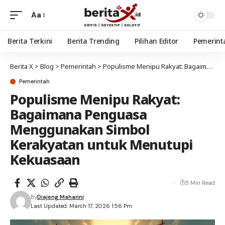
Aa
Berita Terkini
Berita Trending
Pilihan Editor
Pemerint
Berita X
>
Blog
>
Pemerintah
>
Populisme Menipu Rakyat: Bagaimana Penguasa Menggunakan Simbol Kerakyatan untuk Menutupi Kekuasaan
Pemerintah
Populisme Menipu Rakyat:
Bagaimana Penguasa
Menggunakan Simbol
Kerakyatan untuk Menutupi
Kekuasaan
5 Min Read
By
Diajeng Maharini
Last Updated: March 17, 2026 1:56 Pm