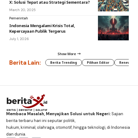
X: Solusi Tepat atau Strategi Sementara?
March 20, 2025
Pemerintah
Indonesia Mengalami Krisis Total,
Kepercayaan Publik Tergerus
July 1, 2026
Show More
Berita Lain:
Berita Trending
Pilihan Editor
Renewable
Membaca Masalah, Menyajikan Solusi untuk Negeri:
Sajian
berita terbaru hari ini seputar politik,
hukum, kriminal, olahraga, otomotif, hingga teknologi, di Indonesia
dan dunia.