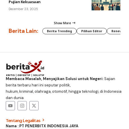
Pujian Kekuasaan
December 23, 2025
Show More
Berita Lain:
Berita Trending
Pilihan Editor
Renewable
Membaca Masalah, Menyajikan Solusi untuk Negeri:
Sajian
berita terbaru hari ini seputar politik,
hukum, kriminal, olahraga, otomotif, hingga teknologi, di Indonesia
dan dunia.
Tentang Legalitas
Nama : PT PENERBITX INDONESIA JAYA