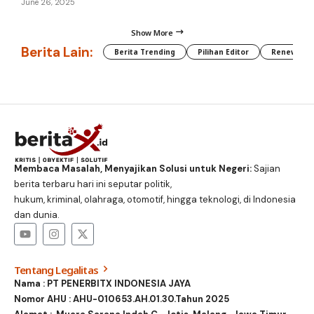
June 26, 2025
Show More
Berita Lain:
Berita Trending
Pilihan Editor
Renewable
Membaca Masalah, Menyajikan Solusi untuk Negeri:
Sajian
berita terbaru hari ini seputar politik,
hukum, kriminal, olahraga, otomotif, hingga teknologi, di Indonesia
dan dunia.
Tentang Legalitas
Nama : PT PENERBITX INDONESIA JAYA
Nomor AHU : AHU-010653.AH.01.30.Tahun 2025