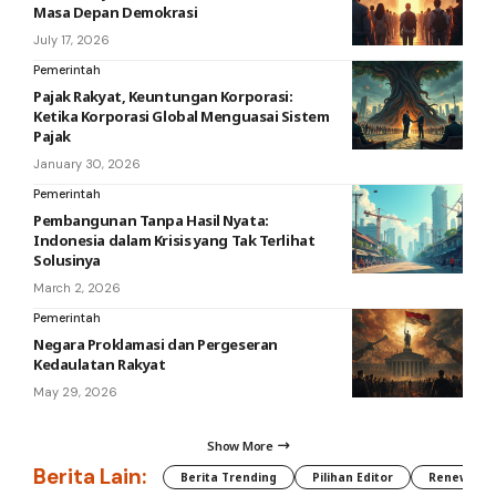
Masa Depan Demokrasi
July 17, 2026
Pemerintah
Pajak Rakyat, Keuntungan Korporasi:
Ketika Korporasi Global Menguasai Sistem
Pajak
January 30, 2026
Pemerintah
Pembangunan Tanpa Hasil Nyata:
Indonesia dalam Krisis yang Tak Terlihat
Solusinya
March 2, 2026
Pemerintah
Negara Proklamasi dan Pergeseran
Kedaulatan Rakyat
May 29, 2026
Show More
Berita Lain:
Berita Trending
Pilihan Editor
Renewable