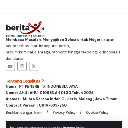
Membaca Masalah, Menyajikan Solusi untuk Negeri:
Sajian
berita terbaru hari ini seputar politik,
hukum, kriminal, olahraga, otomotif, hingga teknologi, di Indonesia
dan dunia.
Tentang Legalitas
Nama : PT PENERBITX INDONESIA JAYA
Nomor AHU : AHU-010653.AH.01.30.Tahun 2025
Alamat : Muara Sarana Indah C- Jetis, Malang , Jawa Timur
Contact Person :
0816-633-250
Beriklan dengan kami
Privacy Policy
Cookie Policy
© Foxiz News Network. Ruby Design Company. All Rights
By using this site, you agree to the
Privacy Policy