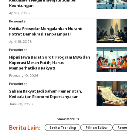
Keuntungan
April 7, 2026
Pemerintah
Ketika Prosedur Mengalahkan Nurani:
Potret Demokrasi Tanpa Empati
April 16, 2026
Pemerintah
Hipmi Jawa Barat Soroti Program MBG dan
Koperasi Merah Putih, Harus
Memperhatikan Rakyat!
February 10, 2026
Pemerintah
Saham Rakyat Jadi Saham Pemerintah,
Kedaulatan Ekonomi Dipertanyakan
June 26, 2026
Show More
Berita Lain:
Berita Trending
Pilihan Editor
Renewable