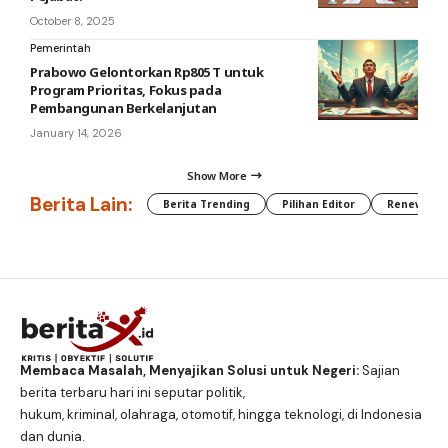
October 8, 2025
Pemerintah
Prabowo Gelontorkan Rp805 T untuk
Program Prioritas, Fokus pada
Pembangunan Berkelanjutan
January 14, 2026
Show More
Berita Lain:
Berita Trending
Pilihan Editor
Renewable
Membaca Masalah, Menyajikan Solusi untuk Negeri:
Sajian
berita terbaru hari ini seputar politik,
hukum, kriminal, olahraga, otomotif, hingga teknologi, di Indonesia
dan dunia.