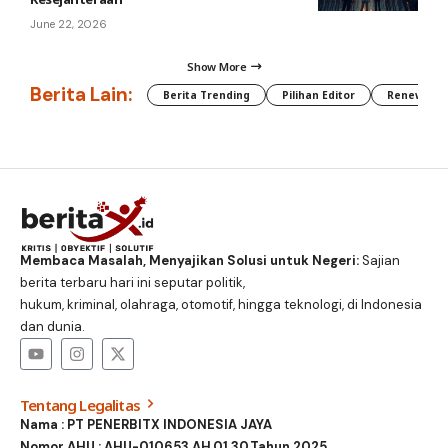
June 22, 2026
Show More
Berita Lain:
Berita Trending
Pilihan Editor
Renewable
Membaca Masalah, Menyajikan Solusi untuk Negeri:
Sajian
berita terbaru hari ini seputar politik,
hukum, kriminal, olahraga, otomotif, hingga teknologi, di Indonesia
dan dunia.
Tentang Legalitas
Nama : PT PENERBITX INDONESIA JAYA
Nomor AHU : AHU-010653.AH.01.30.Tahun 2025