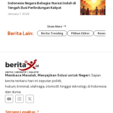
Indonesia Negara Bahagia: Narasi Indah di
Tengah Ilusi Perlindungan Rakyat
January 7, 2026
Show More
Berita Lain:
Berita Trending
Pilihan Editor
Renewable
Membaca Masalah, Menyajikan Solusi untuk Negeri:
Sajian
berita terbaru hari ini seputar politik,
hukum, kriminal, olahraga, otomotif, hingga teknologi, di Indonesia
dan dunia.
Tentang Legalitas