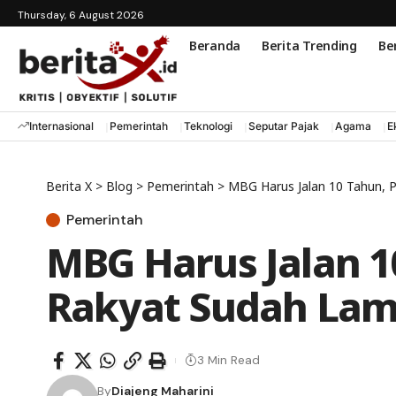
Thursday, 6 August 2026
Beranda
Berita Trending
Ber
Internasional
Pemerintah
Teknologi
Seputar Pajak
Agama
E
Berita X
>
Blog
>
Pemerintah
>
MBG Harus Jalan 10 Tahun, P
Pemerintah
MBG Harus Jalan 10
Rakyat Sudah Lam
3 Min Read
By
Diajeng Maharini