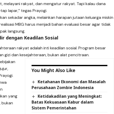
at, melayani rakyat, dan mengatur rakyat. Tapi kalau dana
tap lapar,” tegas Prayogi.
ukan sekadar angka, melainkan harapan jutaan keluarga miskin
realisasi MBG harus menjadi bahan evaluasi besar agar tidak
pak langsung.
dir dengan Keadilan Sosial
ahteraan rakyat adalah inti keadilan sosial. Program besar
n gizi dan kesejahteraan, bukan alat pencitraan.
ebijakan
ujur,
You Might Also Like
Prayogi.
Ketahanan Ekonomi dan Masalah
ahwa
Perusahaan Zombie Indonesia
an
dikan yang
Ketidakadilan yang Meningkat:
Batas Kekuasaan Kabur dalam
, bukan
Sistem Pemerintahan