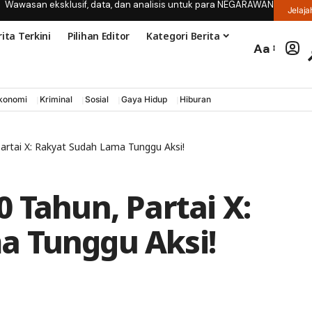
Wawasan eksklusif, data, dan analisis untuk para NEGARAWAN
Jelaja
ita Terkini
Pilihan Editor
Kategori Berita
Aa
konomi
Kriminal
Sosial
Gaya Hidup
Hiburan
artai X: Rakyat Sudah Lama Tunggu Aksi!
 Tahun, Partai X:
a Tunggu Aksi!