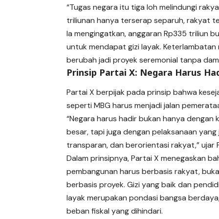
“Tugas negara itu tiga loh melindungi raky
triliunan hanya terserap separuh, rakyat te
Ia mengingatkan, anggaran Rp335 triliun b
untuk mendapat gizi layak. Keterlambatan 
berubah jadi proyek seremonial tanpa dam
Prinsip Partai X: Negara Harus Ha
Partai X berpijak pada prinsip bahwa kesej
seperti MBG harus menjadi jalan pemerataa
“Negara harus hadir bukan hanya dengan k
besar, tapi juga dengan pelaksanaan yang j
transparan, dan berorientasi rakyat,” ujar 
Dalam prinsipnya, Partai X menegaskan b
pembangunan harus berbasis rakyat, buk
berbasis proyek. Gizi yang baik dan pendi
layak merupakan pondasi bangsa berdaya
beban fiskal yang dihindari.