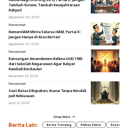
Tambah Sistem, Tambah Kesejahteraan
Rakyat!
September 26, 2025
Pemerintah
KemenHAM Minta Selaras HAM, Partai X:
Jangan Hanya di Atas Kertas!
September 23, 2025
Pemerintah
Rancangan Amandemen Kelima UUD 1945
dari Sekolah Negarawan Agar Rakyat
Kembali Berdaulat
November 24, 2025
Pemerintah
Saat Batas Dilupakan, Kuasa Tanpa Kendali
Jadi Kebiasaan
April 21, 2026
Show More
Berita Lain:
Berita Trending
Pilihan Editor
Renewable