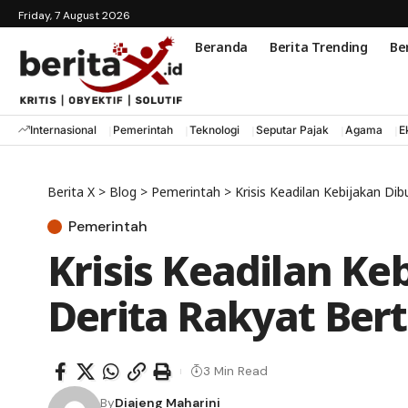
Friday, 7 August 2026
Beranda
Berita Trending
Ber
Internasional
Pemerintah
Teknologi
Seputar Pajak
Agama
E
Berita X
>
Blog
>
Pemerintah
>
Krisis Keadilan Kebijakan D
Pemerintah
Krisis Keadilan Ke
Derita Rakyat Be
3 Min Read
By
Diajeng Maharini