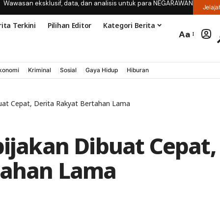
Wawasan eksklusif, data, dan analisis untuk para NEGARAWAN
Jelaja
ita Terkini
Pilihan Editor
Kategori Berita
Aa
konomi
Kriminal
Sosial
Gaya Hidup
Hiburan
ibuat Cepat, Derita Rakyat Bertahan Lama
bijakan Dibuat Cepat,
rtahan Lama