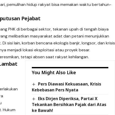
 hari, pemulihan hidup rakyat bisa memakan waktu bertahun-
putusan Pejabat
ang PHK di berbagai sektor, tekanan upah di tengah biaya
n yang melibatkan masyarakat adat dan petani menunjukkan
Di sisi lain, korban bencana ekologis banjir, longsor, dan krisi
nya menjadi lokasi eksploitasi atau proyek besar.
resmikan, tetapi absen saat rakyat kehilangan.
 Lambat
You Might Also Like
Pers Diawasi Kekuasaan, Krisis
erlakukan
Kebebasan Pers Nyata
ra
Eks Dirjen Diperiksa, Partai X
u
Tekankan Bersihkan Pajak dari Atas
ut. Hukum
ke Bawah!