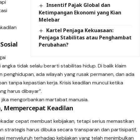
api
Insentif Pajak Global dan
asi
Ketimpangan Ekonomi yang Kian
Melebar
akadilan
Kartel Penjaga Kekuasaan:
Penjaga Stabilitas atau Penghambat
Sosial
Perubahan?
gai
 angka tidak selalu berarti stabilitas hidup. Di balik klaim
an penghidupan, ada wilayah yang rusak permanen, dan ada
tanpa kepastian kerja. Krisis keadilan muncul ketika
ang harus dibayar”.
 jika mengorbankan martabat manusia.
n, Mempercepat Keadilan
ekadar cepat membuat kebijakan, tetapi serius memastikan
kan strategis harus dibuka secara transparan dan partisipatif,
si menyeluruh terhadap kebijakan yang telah menimbulkan